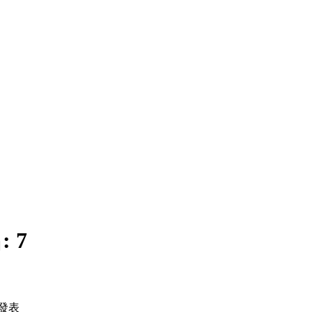
:
7
發表