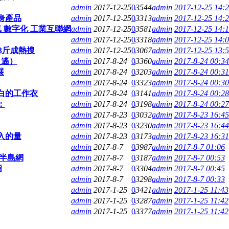
admin
2017-12-25
0
3544
admin
2017-12-25 14:
身產品
admin
2017-12-25
0
3313
admin
2017-12-25 14:
 數字化 工業互聯網
admin
2017-12-25
0
3581
admin
2017-12-25 14:
admin
2017-12-25
0
3318
admin
2017-12-25 14:
3斤成熱搜
admin
2017-12-25
0
3067
admin
2017-12-25 13:
之遙）
admin
2017-8-24
0
3360
admin
2017-8-24 00:34
展
admin
2017-8-24
0
3203
admin
2017-8-24 00:31
admin
2017-8-24
0
3323
admin
2017-8-24 00:30
白的工作衣
admin
2017-8-24
0
3141
admin
2017-8-24 00:28
：
admin
2017-8-24
0
3198
admin
2017-8-24 00:27
admin
2017-8-23
0
3032
admin
2017-8-23 16:45
admin
2017-8-23
0
3230
admin
2017-8-23 16:44
入的量
admin
2017-8-23
0
3173
admin
2017-8-23 16:31
admin
2017-8-7
0
3987
admin
2017-8-7 01:06
 半島網
admin
2017-8-7
0
3187
admin
2017-8-7 00:53
指
admin
2017-8-7
0
3304
admin
2017-8-7 00:45
admin
2017-8-7
0
3298
admin
2017-8-7 00:33
admin
2017-1-25
0
3421
admin
2017-1-25 11:43
admin
2017-1-25
0
3287
admin
2017-1-25 11:42
admin
2017-1-25
0
3377
admin
2017-1-25 11:42