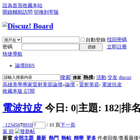
設為首頁
收藏本站
開啟輔助訪問
切換到窄版
找回密碼
自動登錄
密碼
立即註冊
登錄
快捷導航
論壇
BBS
搜索
熱搜:
活動
交友
discuz
搜索
高雄美學專家雷射美容論壇
»
論壇
›
雷射美容
›
電波拉皮
收藏本版
|
訂閱
電波拉皮
今日:
0
|
主題:
182
|
排名
1
2
3
4
5
6
7
8
9
10
/ 10 頁
下一頁
返 回
新窗
全部主題
最新
熱門
熱帖
精華
更多
作者
回復/查看
最後